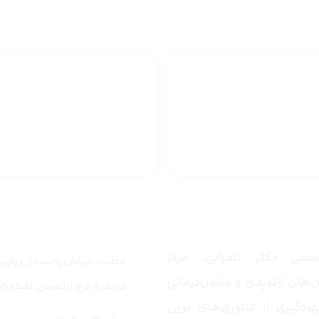
تزریق پلاسما به زانو
جراح ف
زانو
 ما
تماس با ما
صی دکتر کامرانی، مرکز
مطب: خیابان پاسداران پایین 
‌های ارتوپدی و سلول‌درمانی
فرمانیه برج ارتمیس طبقه۸واحد۵
ره‌گیری از فناوری‌های نوین