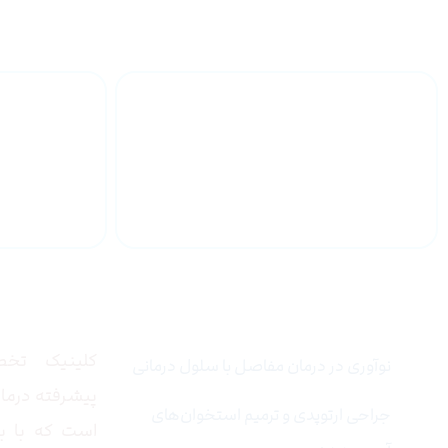
تزریق SVF به زانو
خدمات تخصصی
درباره
کلینیک تخص
نوآوری در درمان مفاصل با سلول درمانی
پیشرفته درمان
جراحی ارتوپدی و ترمیم استخوان‌های
است که با به