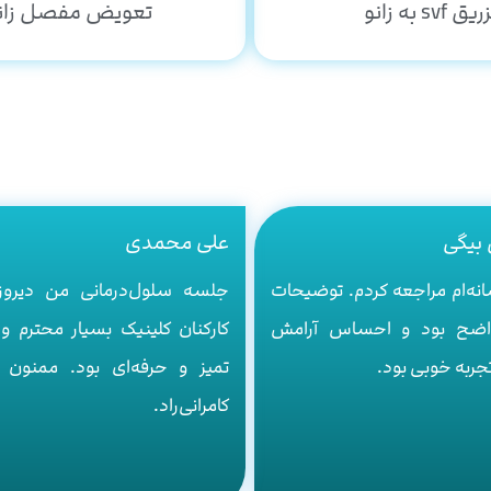
یق svf به زانو
تعویض مفصل زان
بیگی
علی محمدی
نه‌ام مراجعه کردم. توضیحات
جلسه سلول‌درمانی من دیروز
اضح بود و احساس آرامش
کارکنان کلینیک بسیار محترم و 
جربه خوبی بود.
تمیز و حرفه‌ای بود. ممنون ا
کامرانی‌راد.