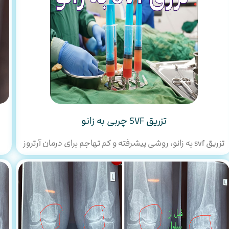
تزریق SVF چربی به زانو
تزریق svf به زانو، روشی پیشرفته و کم‌ تهاجم برای درمان آرتروز