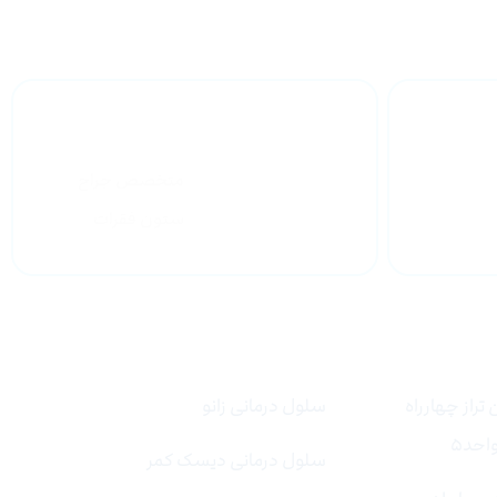
وق تخصص
متخصص جراح
ستون فقرات
لینک های سریع
تراز چهارراه
سلول درمانی زانو
سلول درمانی دیسک کمر