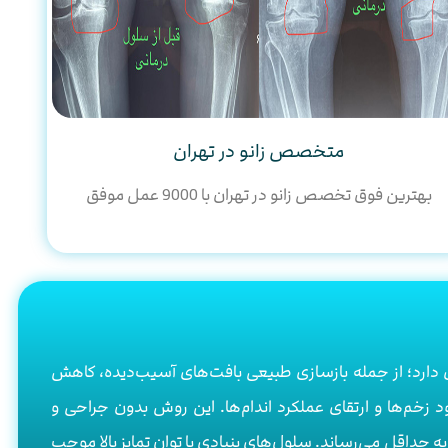
متخصص زانو در تهران
بهترین فوق تخصص زانو در تهران با 9000 عمل موفق
دارد؛ از جمله بازسازی طبیعی بافت‌های آسیب‌دیده، کاهش
 زخم‌ها و ارتقای عملکرد اندام‌ها. این روش بدون جراحی و
 حداقل می‌رساند. سلول‌های بنیادی با توان تمایز بالا موجب