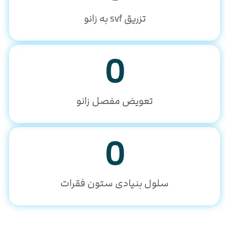
تزریق svf به زانو
0
تعویض مفصل زانو
0
سلول بنیادی ستون فقرات