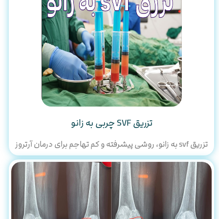
تزریق SVF چربی به زانو
تزریق svf به زانو، روشی پیشرفته و کم‌ تهاجم برای درمان آرتروز