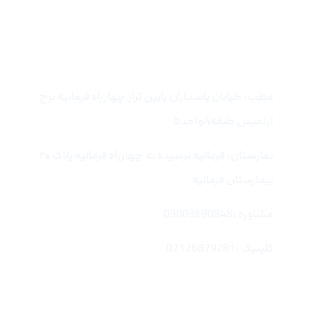
تماس با ما
مطب: خیابان پاسداران پایین تراز چهارراه فرمانیه برج
ارتمیس طبقه۸واحد۵
بمارستان: فرمانیه نرسیده به چهارراه فرمانیه پلاک ۲۰
بیمارستان فرمانیه
مشاوره :09003690848
کلینیک :02126879281
لینک های سریع