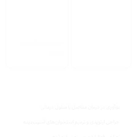
متخصص جراح ستون
جراح فوق تخصص زانو
فقرات
خدمات تخصصی
نوآوری در درمان مفاصل با سلول درمانی
جراحی ارتوپدی و ترمیم استخوان‌های آسیب‌دیده
جراحی فوق‌تخصصی دست و آرنج