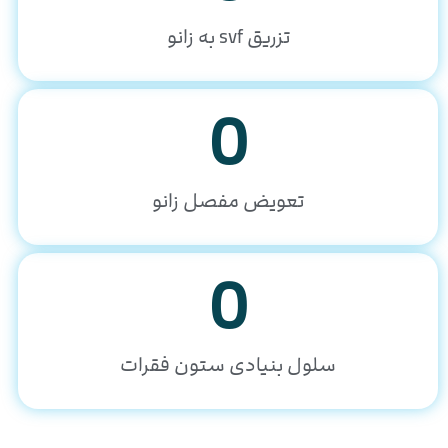
تزریق svf به زانو
0
تعویض مفصل زانو
0
سلول بنیادی ستون فقرات