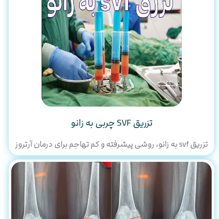
تزریق SVF چربی به زانو
تزریق svf به زانو، روشی پیشرفته و کم‌ تهاجم برای درمان آرتروز