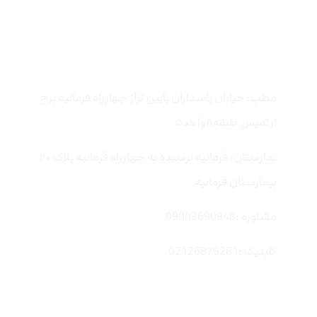
تماس با ما
مطب: خیابان پاسداران پایین تراز چهارراه فرمانیه برج
ارتمیس طبقه۸واحد۵
بمارستان: فرمانیه نرسیده به چهارراه فرمانیه پلاک ۲۰
بیمارستان فرمانیه
مشاوره :09003690848
کلینیک :02126879281
لینک های سریع