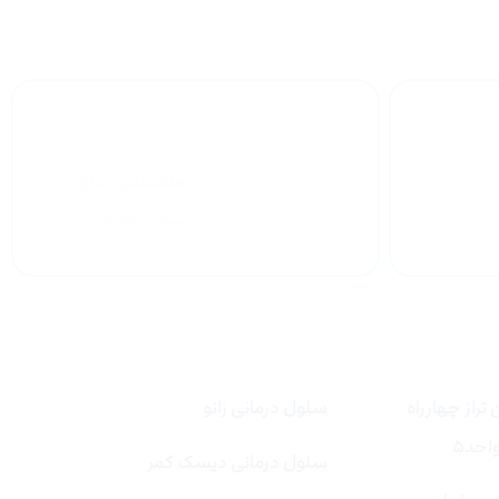
وق تخصص
متخصص جراح
ستون فقرات
لینک های سریع
تراز چهارراه
سلول درمانی زانو
سلول درمانی دیسک کمر