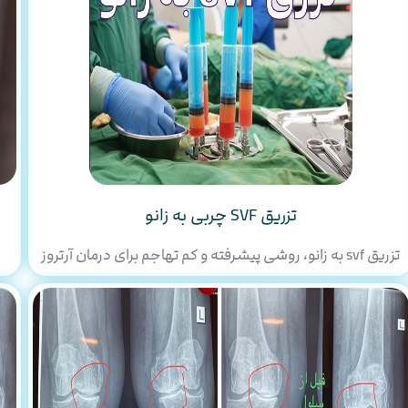
تزریق SVF چربی به زانو
تزریق svf به زانو، روشی پیشرفته و کم‌ تهاجم برای درمان آرتروز