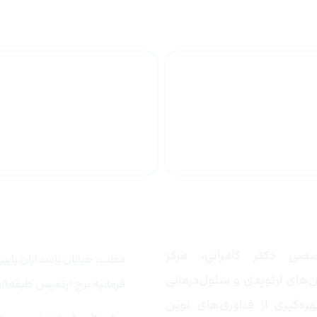
تزریق پلاسما به زانو
جراح ف
زانو
 ما
تماس با ما
صی دکتر کامرانی، مرکز
مطب: خیابان پاسداران پایین 
‌های ارتوپدی و سلول‌درمانی
فرمانیه برج ارتمیس طبقه۸واحد۵
ره‌گیری از فناوری‌های نوین