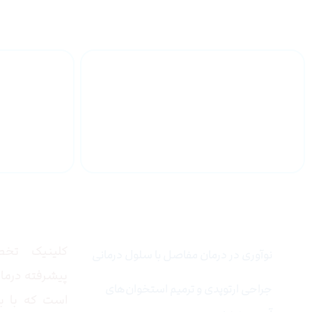
تزریق SVF به زانو
خدمات تخصصی
درباره
کلینیک تخص
نوآوری در درمان مفاصل با سلول درمانی
پیشرفته درمان
جراحی ارتوپدی و ترمیم استخوان‌های
است که با به