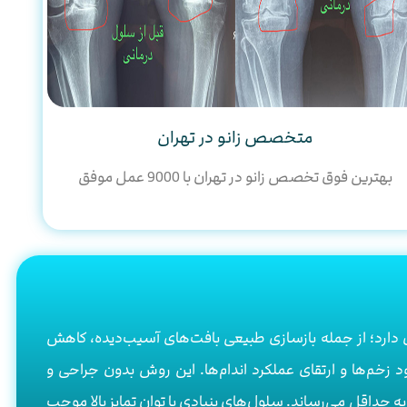
متخصص زانو در تهران
بهترین فوق تخصص زانو در تهران با 9000 عمل موفق
دارد؛ از جمله بازسازی طبیعی بافت‌های آسیب‌دیده، کاهش
 زخم‌ها و ارتقای عملکرد اندام‌ها. این روش بدون جراحی و
 حداقل می‌رساند. سلول‌های بنیادی با توان تمایز بالا موجب