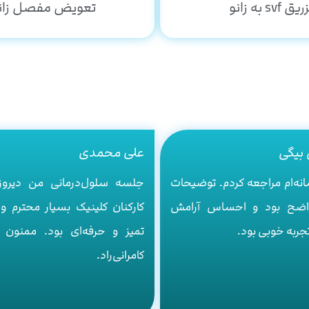
یق svf به زانو
تعویض مفصل زان
بیگی
علی محمدی
نه‌ام مراجعه کردم. توضیحات
جلسه سلول‌درمانی من دیروز
اضح بود و احساس آرامش
کارکنان کلینیک بسیار محترم و 
جربه خوبی بود.
تمیز و حرفه‌ای بود. ممنون ا
کامرانی‌راد.