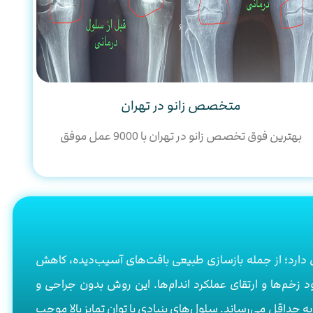
متخصص زانو در تهران
بهترین فوق تخصص زانو در تهران با 9000 عمل موفق
دارد؛ از جمله بازسازی طبیعی بافت‌های آسیب‌دیده، کاهش
 زخم‌ها و ارتقای عملکرد اندام‌ها. این روش بدون جراحی و
 حداقل می‌رساند. سلول‌های بنیادی با توان تمایز بالا موجب