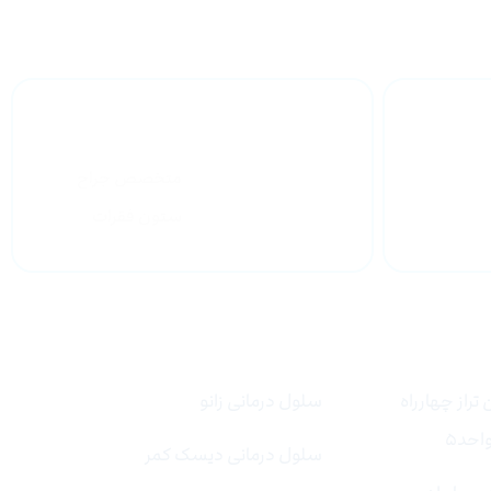
وق تخصص
متخصص جراح
ستون فقرات
لینک های سریع
تراز چهارراه
سلول درمانی زانو
سلول درمانی دیسک کمر