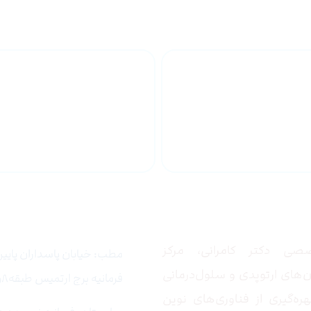
تزریق پلاسما به زانو
جراح ف
زانو
 ما
تماس با ما
صی دکتر کامرانی، مرکز
مطب: خیابان پاسداران پایین 
‌های ارتوپدی و سلول‌درمانی
فرمانیه برج ارتمیس طبقه۸واحد۵
ره‌گیری از فناوری‌های نوین