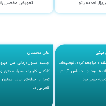
یق svf به زانو
تعویض مفصل زان
بیگی
علی محمدی
نه‌ام مراجعه کردم. توضیحات
جلسه سلول‌درمانی من دیروز
اضح بود و احساس آرامش
کارکنان کلینیک بسیار محترم و 
جربه خوبی بود.
تمیز و حرفه‌ای بود. ممنون ا
کامرانی‌راد.