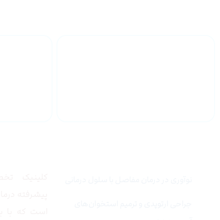
تزریق SVF به زانو
خدمات تخصصی
درباره
کلینیک تخص
نوآوری در درمان مفاصل با سلول درمانی
پیشرفته درمان
جراحی ارتوپدی و ترمیم استخوان‌های
است که با به